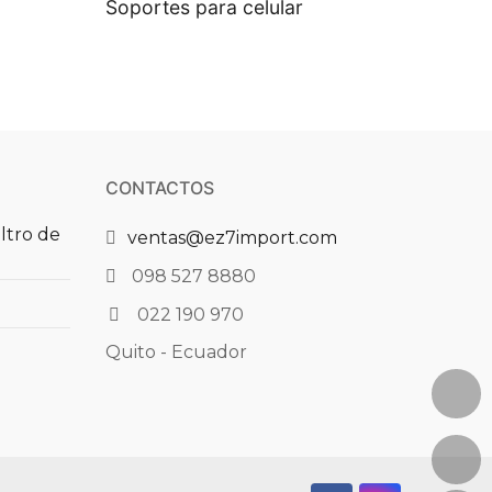
Soportes para celular
CONTACTOS
iltro de
ventas@ez7import.com
098 527 8880
022 190 970
Quito - Ecuador