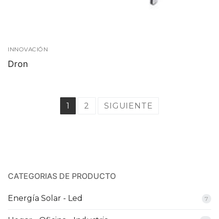
INNOVACIÓN
Dron
Paginación
1
2
SIGUIENTE
de
entradas
CATEGORIAS DE PRODUCTO
Energía Solar - Led
7